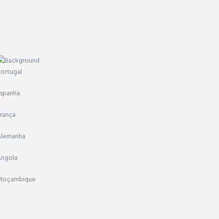
ortugal
spanha
rança
Alemanha
ngola
Moçambique