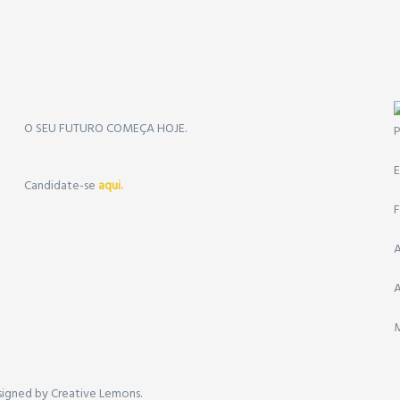
O SEU FUTURO COMEÇA HOJE.
P
E
Candidate-se
aqui.
F
A
signed by
Creative Lemons
.