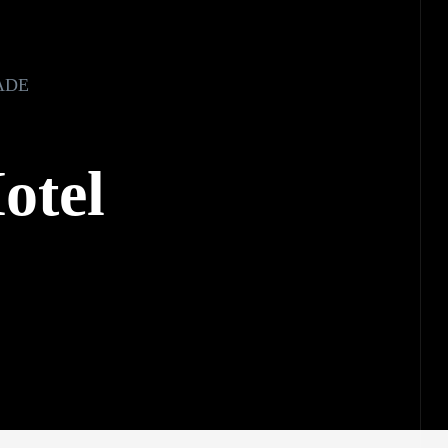
ADE
otel