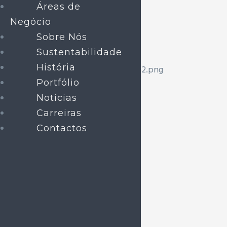
Áreas de
Negócio
Sobre Nós
Sustentabilidade
História
Portfólio
Notícias
SEDE
Carreiras
Contactos
Rua de Pitancinhos, 67 Palmeira
O SEU FUTURO COMEÇA HOJE.