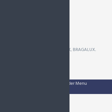
Candidate-se
aqui.
Todos os direitos reservados. BLX, BRAGALUX.
Designed by
Creative Lemons.